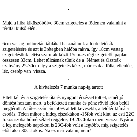
Majd a hiba kiküszöbölve 30cm szigetelés a födémen valamint a
térdfal külső élén.
6cm vastag poliuretán táblákat használtunk a ferde tetősík
szigetelésére és azt is 3rétegben hálóba rakva, így 18cm vastag
szigetelésünk lett+a szarufák közti 15cm-es régi szigetelő paplan
összesen 33cm. Lehet túlzásnak tűnik de a Német és Osztrák
szabvány 25-30cm. Így a szigetelés kész , már csak a fólia, ellenléc,
léc, cserép van vissza.
A kivitelezés 7 munka nap-ig tartott
Eltelt két év a szigetelés óta és nyugodt érzéssel tölt el, ismét jó
döntést hoztam mert, a befektetett munka és pénz rövid időn belül
megtérült. A fűtés számlám 50%-al lett kevesebb, a tetőtér klímája
csodás. Télen mikor a hideg éjszakákon -15fok volt kint, az esti 22C
fokos szoba hőmérséklet reggelre, 19-20Cfokra ment vissza. Nyáron
a leg melegebb napokon is 23C-fok volt a legtőbb, míg szigetelés
előtt akár 30C-fok is. Na ez már valami, nem?