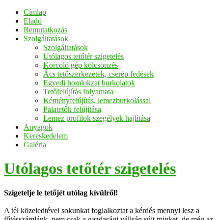
Címlap
Eladó
Bemutatkozás
Szolgáltatások
Szolgáltatások
Utólagos tetőtér szigetelés
Korcoló gép kölcsönzés
Ács tetőszerkezetek, cserép fedések
Egyedi homlokzat burkolatok
Tetőfelújítás folyamata
Kéményfelújítás, lemezburkolással
Palatetők felújítása
Lemez profilok szegélyek hajlítása
Anyagok
Kereskedelem
Galéria
Utólagos tetőtér szigetelés
Szigetelje le tetőjét utólag kívülről!
A tél közeledtével sokunkat foglalkoztat a kérdés mennyi lesz a
fűtésszámlánk, nem csak a gazdasági vállság sújt minket, de még az