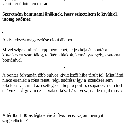
lakott tér érintetlen marad.
Szeretném bemutatni önöknek, hogy szigeteltem le kívülről,
utólag tetőmet!
A kivitelezés megkezdése előtti állapot.
Mivel szigetelni másképp nem lehet, teljes héjalás bontása
következett szarufákig, tetőtéri ablakok, kéményszegély, csatorna
bontásával.
A bontás folyamán több súlyos kivitelezői hiba tárult fel. Mint látni
nincs ellenléc a fólia felett, /régi tetőrész/ így a szellőzés sem
tökéletes valamint az esetlegesen bejutó porhó, csapadék nem tud
eltávozni. /Így van ez ha valaki kész házat vesz, na de majd most./
A térdfal B30-as tégla élére állítva, na ez vajon mennyit
szigetelhetett?