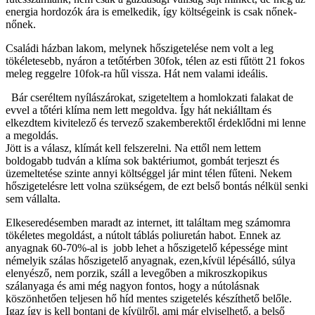
energia hordozók ára is emelkedik, így költségeink is csak nőnek-
nőnek.
Családi házban lakom, melynek hőszigetelése nem volt a leg
tökéletesebb, nyáron a tetőtérben 30fok, télen az esti fűtött 21 fokos
meleg reggelre 10fok-ra hűl vissza. Hát nem valami ideális.
Bár cseréltem nyílászárokat, szigeteltem a homlokzati falakat de
evvel a tőtéri klíma nem lett megoldva. Így hát nekiálltam és
elkezdtem kivitelező és tervező szakemberektől érdeklődni mi lenne
a megoldás.
Jött is a válasz, klímát kell felszerelni. Na ettől nem lettem
boldogabb tudván a klíma sok baktériumot, gombát terjeszt és
üzemeltetése szinte annyi költséggel jár mint télen fűteni. Nekem
hőszigetelésre lett volna szükségem, de ezt belső bontás nélkül senki
sem vállalta.
Elkeseredésemben maradt az internet, itt találtam meg számomra
tökéletes megoldást, a nútolt táblás poliuretán habot. Ennek az
anyagnak 60-70%-al is jobb lehet a hőszigetelő képessége mint
némelyik szálas hőszigetelő anyagnak, ezen,kívül lépésálló, súlya
elenyésző, nem porzik, száll a levegőben a mikroszkopikus
szálanyaga és ami még nagyon fontos, hogy a nútolásnak
köszönhetően teljesen hő híd mentes szigetelés készíthető belőle.
Igaz így is kell bontani de kívülről, ami már elviselhető, a belső